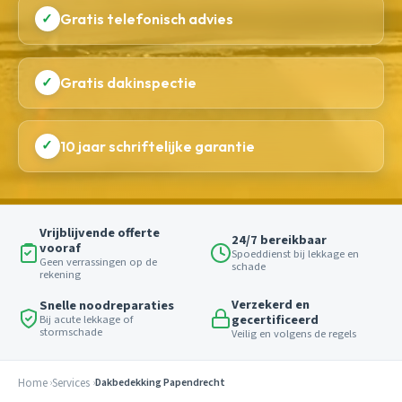
✓
Gratis telefonisch advies
✓
Gratis dakinspectie
✓
10 jaar schriftelijke garantie
Vrijblijvende offerte
24/7 bereikbaar
vooraf
Spoeddienst bij lekkage en
Geen verrassingen op de
schade
rekening
Verzekerd en
Snelle noodreparaties
gecertificeerd
Bij acute lekkage of
stormschade
Veilig en volgens de regels
Home
Services
Dakbedekking Papendrecht