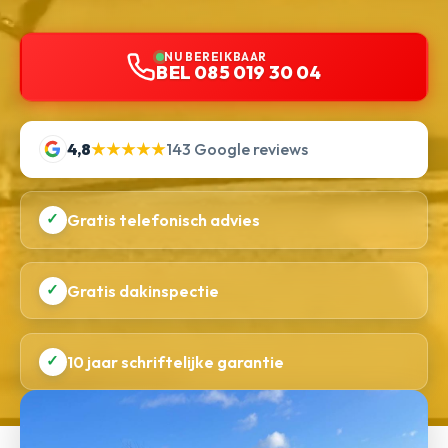
NU BEREIKBAAR
BEL 085 019 30 04
4,8
★★★★★
143 Google reviews
✓
Gratis telefonisch advies
✓
Gratis dakinspectie
✓
10 jaar schriftelijke garantie