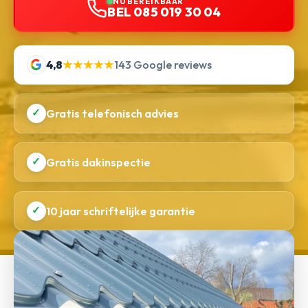
NU BEREIKBAAR
BEL 085 019 30 04
4,8
★★★★★
143 Google reviews
✓
Gratis telefonisch advies
✓
Gratis dakinspectie
✓
10 jaar schriftelijke garantie