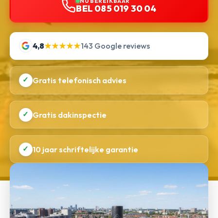
NU BEREIKBAAR
BEL 085 019 30 04
4,8
★★★★★
143 Google reviews
✓
Gratis telefonisch advies
✓
Gratis dakinspectie
✓
10 jaar schriftelijke garantie